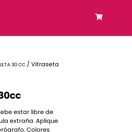
/ Vitraseta
SETA 30 CC
 30cc
debe estar libre de
ula extraña. Aplique
erógrafo. Colores