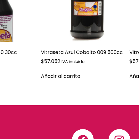
00 30cc
Vitraseta Azul Cobalto 009 500cc
Vit
$
57.052
$
57
IVA incluido
Añadir al carrito
Añad