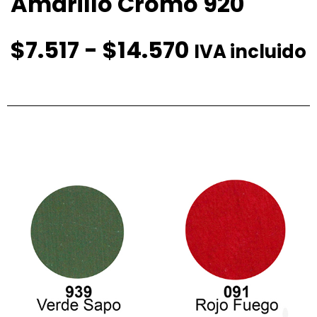
Amarillo Cromo 920
$
7.517
-
$
14.570
IVA incluido
Productos relacionados